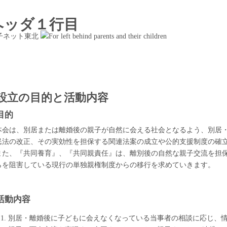
本会は、別居または離婚後の親子が自然に会える社会となるよう、別居
民法の改正、その実効性を担保する関連法案の成立や公的支援制度の確
また、『共同養育』、『共同親責任』は、離別後の自然な親子交流を担
らを阻害している現行の単独親権制度からの移行を求めていきます。
別居・離婚後に子どもに会えなくなっている当事者の相談に応じ、